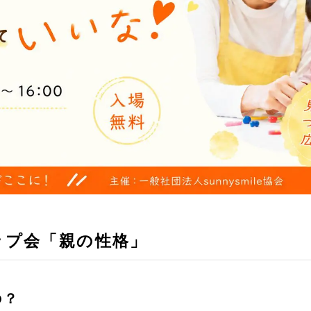
ップ会「親の性格」
の？