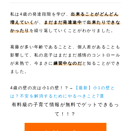
私は4歳の発達段階を学び、
出来ることがどんどん
増えていく
が、
まだまだ発達途中
で
出来たりできな
かったり
を繰り返していくことがわかりました。
葛藤が多い年齢であることと、個人差があることも
影響して、私の息子はまだまだ感情のコントロール
が未熟で、今まさに
練習中なのだ
と知ることができ
ました。
4歳の壁の次は小1の壁！？→
【最新】小1の壁と
は？不安を解消するためにやるべきこと7選
有料級の子育て情報が無料でゲットできるっ
て！！？