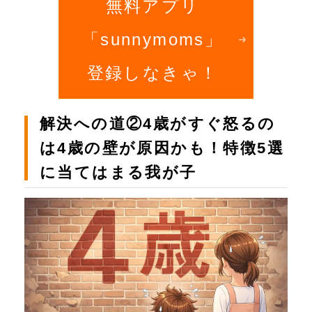
無料アプリ
「sunnymoms」
登録しなきゃ！
解決への道②4歳がすぐ怒るの
は4歳の壁が原因かも！特徴5選
に当てはまる我が子