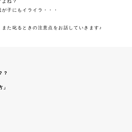
すよね？
我が子にもイライラ・・・
、また叱るときの注意点をお話していきます♪
？？
方」