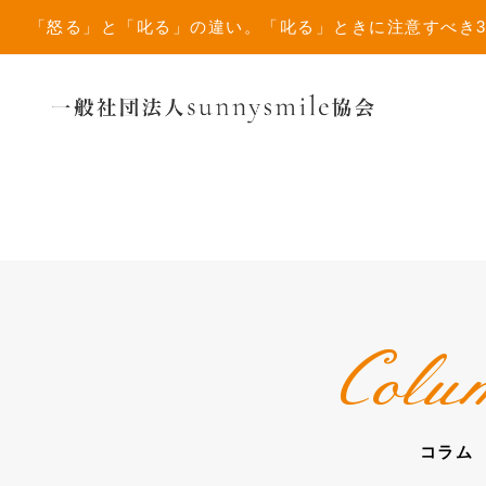
「怒る」と「叱る」の違い。「叱る」ときに注意すべき3選 - 一
Colu
コラム