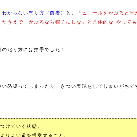
くわからない怒り方（前者）
と、
「ビニールをかぶると息
えたうえで「かぶるなら帽子にしな」と具体的な”やって
日の叱り方には拍手でした！
つい怒鳴ってしまったり、きつい表現をしてしまいがちで
ぶつけている状態。
、よりよい道を提案すること。