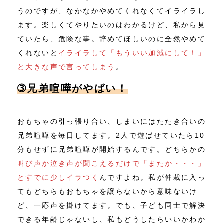
うのですが、なかなかやめてくれなくてイライラし
ます。楽しくてやりたいのはわかるけど、私から見
ていたら、危険な事。辞めてほしいのに全然やめて
くれないと
イライラして「もういい加減にして！」
と大きな声で言ってしまう
。
➂兄弟喧嘩がやばい！
おもちゃの引っ張り合い、しまいにはたたき合いの
兄弟喧嘩を毎日してます。2人で遊ばせていたら10
分もせずに兄弟喧嘩が開始するんです。どちらかの
叫び声か泣き声が聞こえるだけで「またか・・・」
とすでに少しイラつく
んですよね。私が仲裁に入っ
てもどちらもおもちゃを譲らないから意味ないけ
ど、一応声を掛けてます。でも、子ども同士で解決
できる年齢じゃないし、私もどうしたらいいかわか